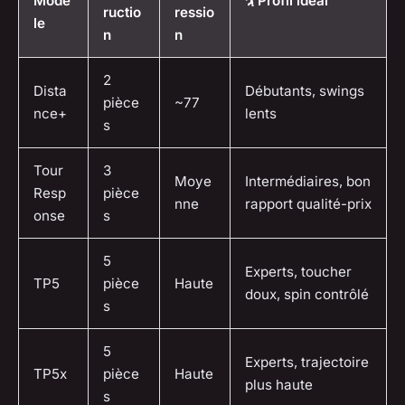
Modè
🏌️ Profil idéal
ructio
ressio
le
n
n
2
Dista
Débutants, swings
pièce
~77
nce+
lents
s
Tour
3
Moye
Intermédiaires, bon
Resp
pièce
nne
rapport qualité-prix
onse
s
5
Experts, toucher
TP5
pièce
Haute
doux, spin contrôlé
s
5
Experts, trajectoire
TP5x
pièce
Haute
plus haute
s