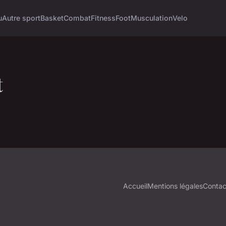
u
Autre sport
Basket
Combat
Fitness
Foot
Musculation
Velo
t
Accueil
Mentions légales
Contac