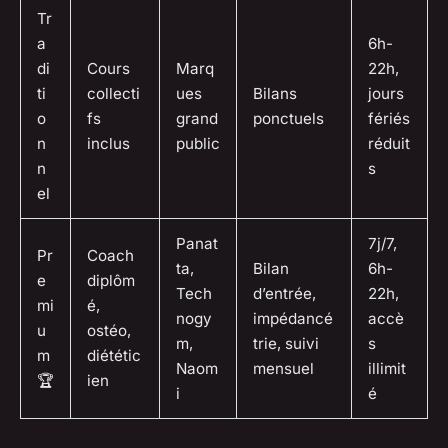
Tr
a
6h-
di
Cours
Marq
22h,
ti
collecti
ues
Bilans
jours
o
fs
grand
ponctuels
fériés
n
inclus
public
réduit
n
s
el
Panat
7j/7,
Pr
Coach
ta,
Bilan
6h-
e
diplôm
Tech
d’entrée,
22h,
mi
é,
nogy
impédancé
accè
u
ostéo,
m,
trie, suivi
s
m
diététic
Naom
mensuel
illimit
🏆
ien
i
é