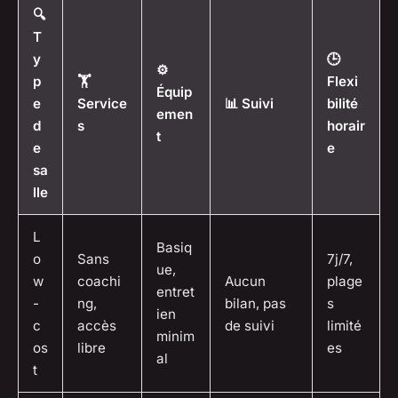
🔍
T
y
🕒
⚙️
p
🏋️
Flexi
Équip
e
Service
📊 Suivi
bilité
emen
d
s
horair
t
e
e
sa
lle
L
Basiq
o
Sans
7j/7,
ue,
w
coachi
Aucun
plage
entret
-
ng,
bilan, pas
s
ien
c
accès
de suivi
limité
minim
os
libre
es
al
t