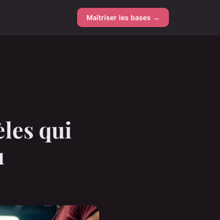
Maîtriser les bases →
èles qui
u