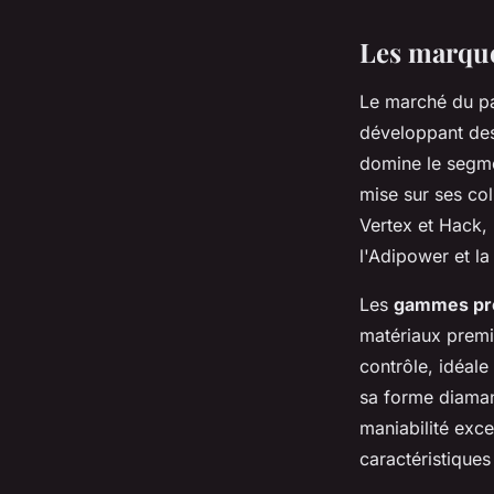
Les marque
Le marché du pa
développant d
domine le segme
mise sur ses col
Vertex et Hack
l'Adipower et l
Les
gammes pro
matériaux premiu
contrôle, idéale
sa forme diamant
maniabilité exc
caractéristiques