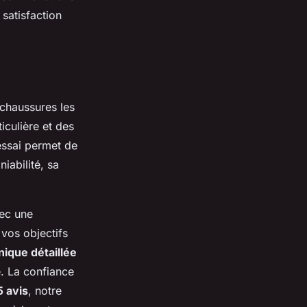
satisfaction
 chaussures les
culière et des
essai permet de
iabilité, sa
ec une
 vos objectifs
nique détaillée
e. La confiance
5 avis
, notre