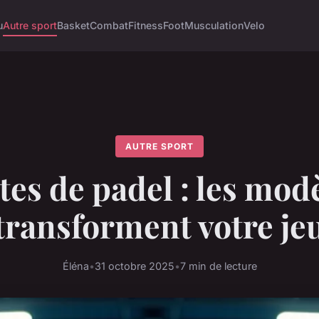
u
Autre sport
Basket
Combat
Fitness
Foot
Musculation
Velo
AUTRE SPORT
es de padel : les mod
transforment votre je
Éléna
•
31 octobre 2025
•
7 min de lecture