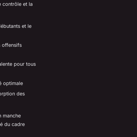
 contrôle et la
ébutants et le
 offensifs
alente pour tous
té optimale
orption des
en manche
ité du cadre