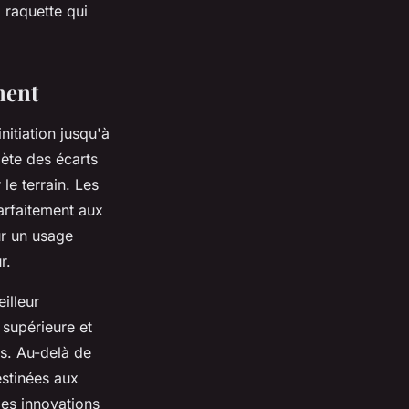
 raquette qui
.
ment
itiation jusqu'à
lète des écarts
le terrain. Les
arfaitement aux
r un usage
r.
illeur
 supérieure et
es. Au-delà de
stinées aux
des innovations