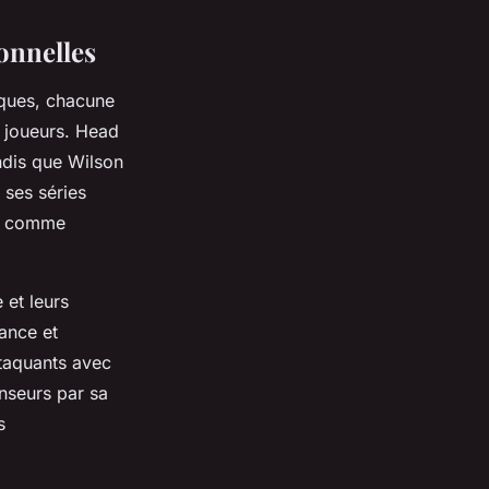
onnelles
rques, chacune
 joueurs. Head
ndis que Wilson
 ses séries
es comme
 et leurs
sance et
ttaquants avec
enseurs par sa
s