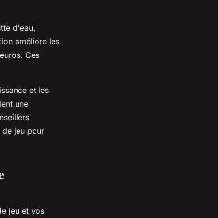
tte d'eau,
tion améliore les
 euros. Ces
uissance et les
dent une
seillers
 de jeu pour
e
de jeu et vos